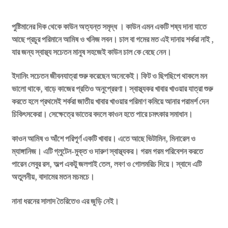
পুষ্টিমানের দিক থেকে কাউন অত্যন্ত সমৃদ্ধ । কাউন এমন একটি শষ্য দানা যাতে
আছে প্রচুর পরিমানে আমিষ ও খনিজ লবন। চাল বা গমের মত এই দানায় শর্করা নাই ,
যার জন্য স্বাস্থ্য সচেতন মানুষ সহজেই কাউন চাল কে বেছে নেন।
ইদানিং সচেতন জীবনযাত্রা শুরু করেছেন অনেকেই। ফিট ও ছিপছিপে থাকলে মন
ভালো থাকে, বাড়ে কাজের প্রতিও অনুপ্রেরণা। স্বাস্থ্যকর খাবার খাওয়ার যাত্রা শুরু
করতে হলে প্রথমেই শর্করা জাতীয় খাবার খাওয়ার পরিমাণ কমিয়ে আনার পরামর্শ দেন
চিকিৎসকেরা। সেক্ষেত্রে ভাতের বদলে কাওন হতে পারে চমৎকার সমাধান।
কাওন আমিষ ও আঁশে পরিপূর্ণ একটি খাবার। এতে আছে ভিটামিন, মিনারেল ও
ম্যাঙ্গানিজ। এটি গ্লুটেন-মুক্ত ও দারুণ স্বাস্থ্যকর। গরম গরম পরিবেশন করতে
পারেন লেবুর রস, অল্প একটু জলপাই তেল, লবণ ও গোলমরিচ দিয়ে। স্বাদে এটি
অতুলনীয়, বাদামের মতন মচমচে।
নানা ধরনের সালাদ তৈরিতেও এর জুড়ি নেই।