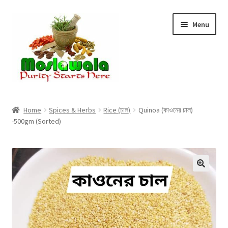
Skip
Skip
Menu
to
to
navigation
content
Home
Home
Spices & Herbs
Rice (চাল)
Quinoa (কাওনের চাল)
-500gm (Sorted)
Cart
Checkout
Discount Products
My Account