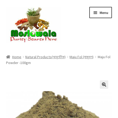
Skip
Skip
Menu
to
to
navigation
content
Home
Home
Natural Products(আয়ুর্বেদিক)
Maju Fol (মাজুফল)
Maju Fol
Powder -100gm
Cart
Checkout
Discount Products
My Account