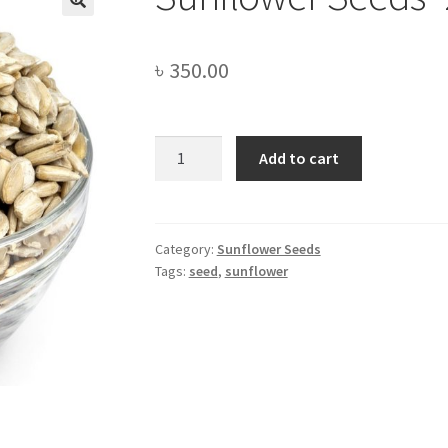
৳
350.00
Sunflower
Add to cart
Seeds
-250gm
quantity
Category:
Sunflower Seeds
Tags:
seed
,
sunflower