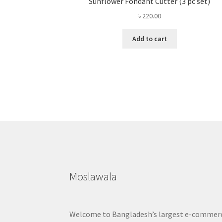
Sunflower Fondant Cutter (3 pc set)
৳
220.00
Add to cart
Moslawala
Welcome to Bangladesh’s largest e-commer