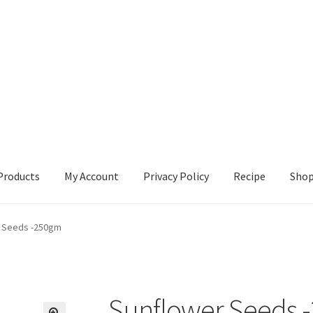
Products
My Account
Privacy Policy
Recipe
Sho
ccount
Privacy Policy
Recipe
Shop
 Seeds -250gm
Sunflower Seeds 