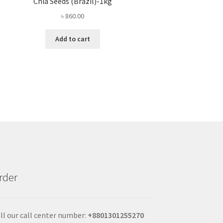
Chia Seeds (Brazil)-1kg
৳
860.00
Add to cart
rder
ll our call center number:
+880
1301255270