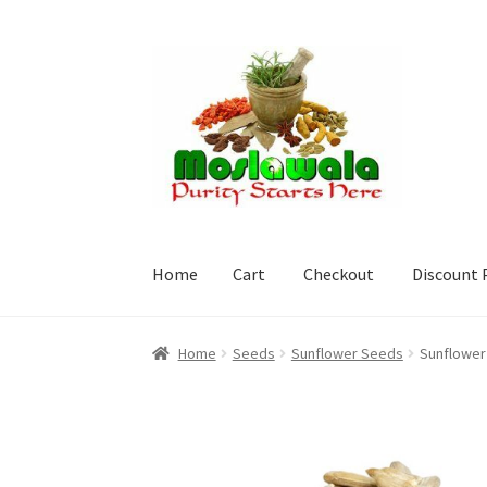
Skip
Skip
to
to
navigation
content
Home
Cart
Checkout
Discount 
Home
Cart
Checkout
Discount Products
My A
Home
Seeds
Sunflower Seeds
Sunflower