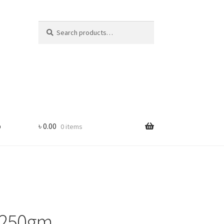
Search
Search
for:
p
৳
0.00
0 items
-250gm