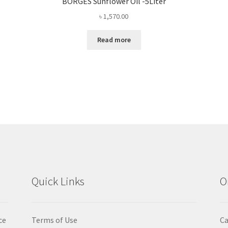
BORGES Sunflower Oil -5Liter
৳
1,570.00
Read more
Quick Links
O
ce
Terms of Use
Ca