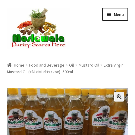
Skip
Skip
Menu
to
to
navigation
content
Home
Home
Food and Beverage
Oil
Mustard Oil
Extra Virgin
Mustard Oil (ঘানি ভাঙ্গা সরিষার তেল) -500ml
Cart
Checkout
Discount Products
My Account