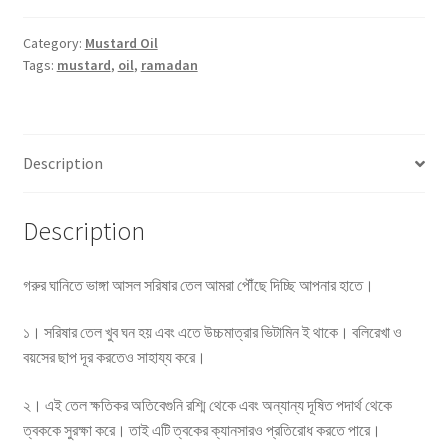
Oil
(ঘানি
Category:
Mustard Oil
Tags:
mustard
,
oil
,
ramadan
ভাঙ্গা
সরিষার
তেল)
-500ml
Description
quantity
Description
গরুর ঘানিতে ভাঙ্গা আসল সরিষার তেল আমরা পৌঁছে দিচ্ছি আপনার হাতে।
১। সরিষার তেল খুব ঘন হয় এবং এতে উচ্চমাত্রার ভিটামিন ই থাকে। বলিরেখা ও
বয়সের ছাপ দূর করতেও সাহায্য করে।
২। এই তেল ক্ষতিকর অতিবেগুনি রশ্মি থেকে এবং অন্যান্য দূষিত পদার্থ থেকে
ত্বককে সুরক্ষা করে। তাই এটি ত্বকের ক্যানসারও প্রতিরোধ করতে পারে।