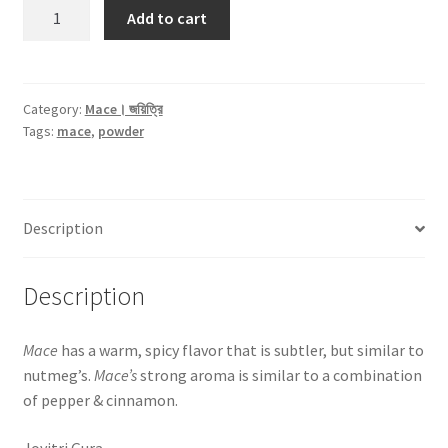
Mace
Add to cart
Powder
(জয়িত্রি
গুঁড়া)
-25gm
Category:
Mace। জয়িত্রি
Tags:
mace
,
powder
quantity
Description
Description
Mace
has a warm, spicy flavor that is subtler, but similar to
nutmeg’s.
Mace’s
strong aroma is similar to a combination
of pepper & cinnamon.
Joyitri Gura