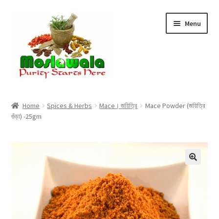
Skip
Skip
Menu
to
to
navigation
content
Home
Home
Spices & Herbs
Mace। জয়িত্রি
Mace Powder (জয়িত্রি
গুঁড়া) -25gm
Cart
Checkout
Discount Products
My Account