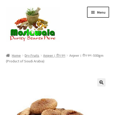
Skip
Skip
Menu
to
to
navigation
content
Home
Home
Dry Fruits
Anjeer। তীন ফল
Anjeer। তীন ফল -500gm
(Product of Soudi Arabia)
Cart
Checkout
Discount Products
My Account